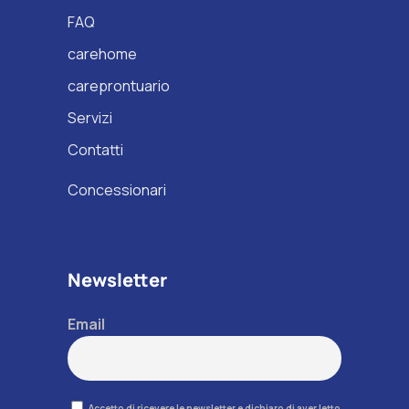
FAQ
carehome
careprontuario
Servizi
Contatti
Concessionari
Newsletter
Email
Accetto di ricevere le newsletter e dichiaro di aver letto