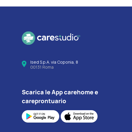
Ised S.p.A. via Coponia, 8
00131 Roma
Scarica le App carehome e
careprontuario