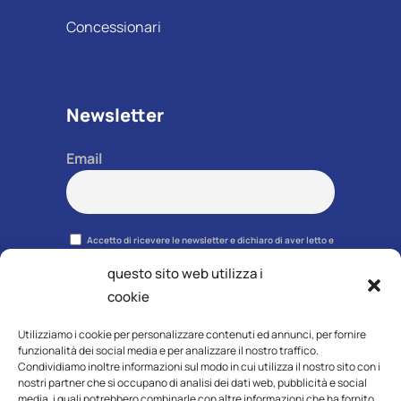
Concessionari
Newsletter
Email
Accetto di ricevere le newsletter e dichiaro di aver letto e
accettato la
privacy policy
. Potrai disiscriverti in qualsiasi
momento grazie al link presente in ciascuna newsletter.
questo sito web utilizza i
cookie
Utilizziamo i cookie per personalizzare contenuti ed annunci, per fornire
funzionalità dei social media e per analizzare il nostro traffico.
Condividiamo inoltre informazioni sul modo in cui utilizza il nostro sito con i
nostri partner che si occupano di analisi dei dati web, pubblicità e social
media, i quali potrebbero combinarle con altre informazioni che ha fornito