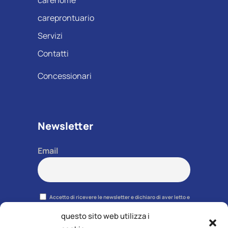
careprontuario
Servizi
Contatti
Concessionari
Newsletter
Email
Accetto di ricevere le newsletter e dichiaro di aver letto e
accettato la
privacy policy
. Potrai disiscriverti in qualsiasi
momento grazie al link presente in ciascuna newsletter.
questo sito web utilizza i